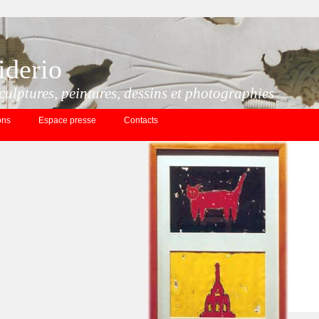
iderio
culptures, peintures, dessins et photographies
ons
Espace presse
Contacts