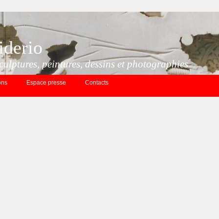
iderio
culptures, peintures, dessins et photographies
ons
Espace presse
Contacts