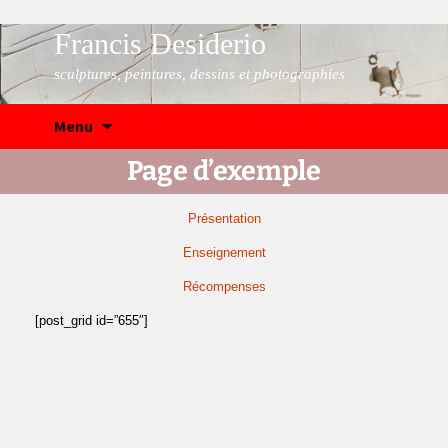
Francis Desiderio
sculptures, peintures, dessins et photographies
Aller
Recher
Menu
au
contenu
Page d’exemple
Présentation
Enseignement
Récompenses
[post_grid id=”655″]